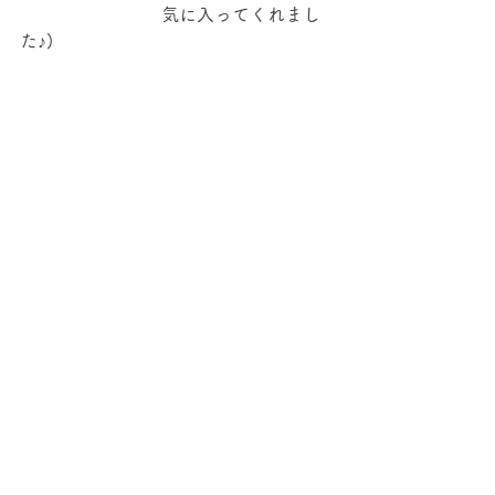
　　　　　　　　気に入ってくれまし
た♪)
　ランチの間は保育者がお子さんの食
事介助をします。おいしい食事とゆっ
たりとした
時間の中で、園開放を楽しんでいただ
けたかなと思います。