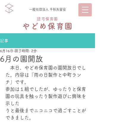
一般社団法人 千秋矢留会
認可保育園
やどめ保育園
記事
6月16日
読了時間: 2分
6月の園開放
　本日、やどめ保育園の園開放日でし
た。内容は「雨の日製作と中町ラン
チ」です。
参加は１組でしたが、ゆったりと保育
園の玩具を触ったり製作遊びに興味を
示した
りと最後までニコニコで過ごすことが
できました。