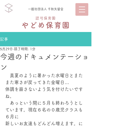
一般社団法人 千秋矢留会
認可保育園
やどめ保育園
記事
5月29日
読了時間: 1分
今週のドキュメンテーショ
ン
　真夏のように暑かった水曜日とまた
また寒さが戻ってきた金曜日…
体調を崩さないよう気を付けたいです
ね。
　あっという間に５月も終わろうとし
ています。現在６名の０歳児クラスも
６月に
新しいお友達もどんどん増えます。に