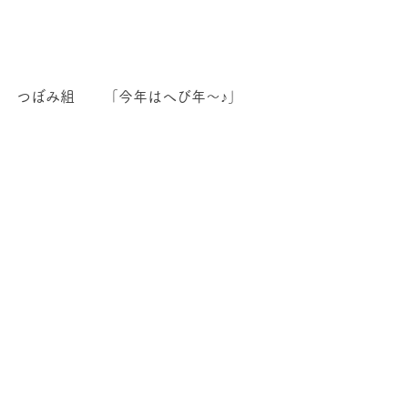
つぼみ組　　「今年はへび年～♪」