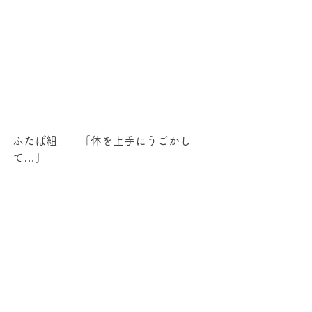
ふたば組　　「体を上手にうごかし
て…」