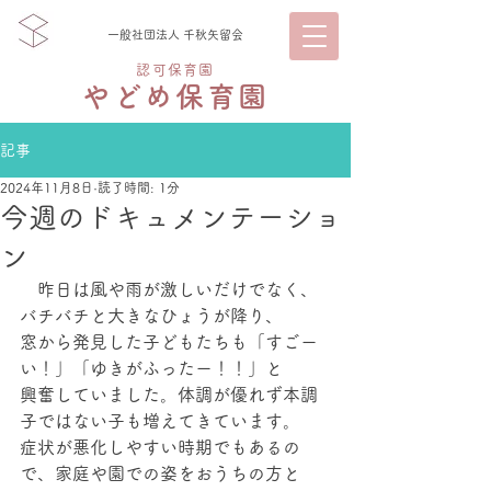
一般社団法人 千秋矢留会
認可保育園
やどめ保育園
記事
2024年11月8日
読了時間: 1分
今週のドキュメンテーショ
ン
　昨日は風や雨が激しいだけでなく、
バチバチと大きなひょうが降り、
窓から発見した子どもたちも「すごー
い！」「ゆきがふったー！！」と
興奮していました。体調が優れず本調
子ではない子も増えてきています。
症状が悪化しやすい時期でもあるの
で、家庭や園での姿をおうちの方と