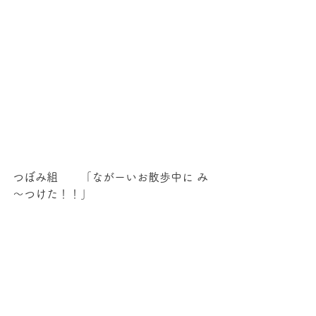
つぼみ組　　「ながーいお散歩中に み
～つけた！！」